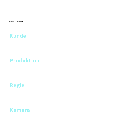
CAST & CREW
Kunde
Uroviva
Produktion
Film Makers Collective
Regie
Philippe Weibel
Kamera
Tim Lüdin