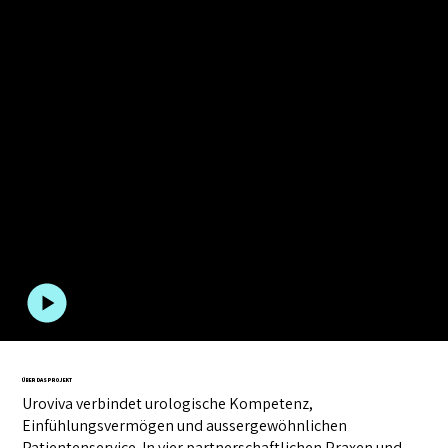
PHILIPPE WEIBEL
Uroviva
Erklärfilme
,
4 min
,
2014
Fall anschauen
ÜBER DAS PROJEKT
Uroviva verbindet urologische Kompetenz,
Einfühlungsvermögen und aussergewöhnlichen
Patientenservice. In vier partnerschaftlichen Praxen und