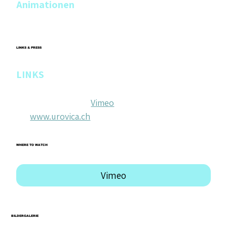
Animationen
Eugen Danzinger
LINKS & PRESS
LINKS
Die acht häufigsten urologischen Eingriffe 
einfach erklärt (
Vimeo
)
www.urovica.ch
WHERE TO WATCH
Vimeo
BILDERGALERIE