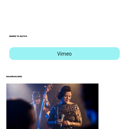
Thomas Brügger
Tim Lüdin
Janos Menberg
WHERE TO WATCH
Vimeo
BILDERGALERIE