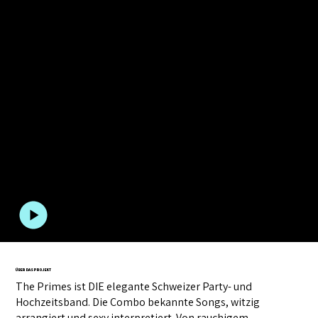
PHILIPPE WEIBEL
The Primes
Musikvideos
,
2 min
,
2017
If I ain't got you
ÜBER DAS PROJEKT
The Primes ist DIE elegante Schweizer Party- und
Hochzeitsband. Die Combo bekannte Songs, witzig
arrangiert und sexy interpretiert. Von rauchigem