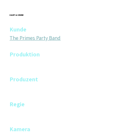
CAST & CREW
Kunde
The Primes Party Band
Produktion
Film Makers Collective
Produzent
Philippe Weibel
Regie
Philippe Weibel
Kamera