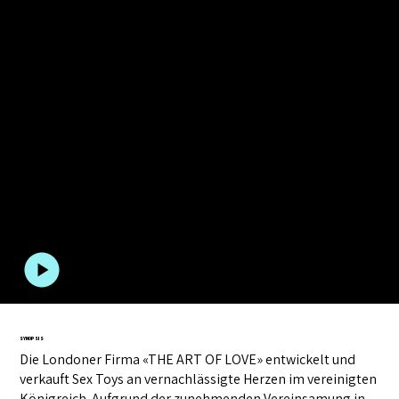
PHILIPPE WEIBEL
The Art Of Love
Spielfilm
,
110 min
,
2022
Trailer anschauen
SYNOPSIS
Die Londoner Firma «THE ART OF LOVE» entwickelt und
verkauft Sex Toys an vernachlässigte Herzen im vereinigten
Königreich. Aufgrund der zunehmenden Vereinsamung in