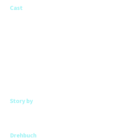
Cast
Jeremy Swift - Ben Parker
Alexandra Gilbreath - Eva Parker
Oliver Walker - Adam Kowinski
Kenneth Collard - Hector
Jasmine Blackborow - Claire
Michelle Greenidge - Libby
Nicola Achilleas - Sophie
Jun Ichikawa - Mio
Callum McGowan - Bob
Story by
Brian D. Goff
Philippe Weibel
Drehbuch