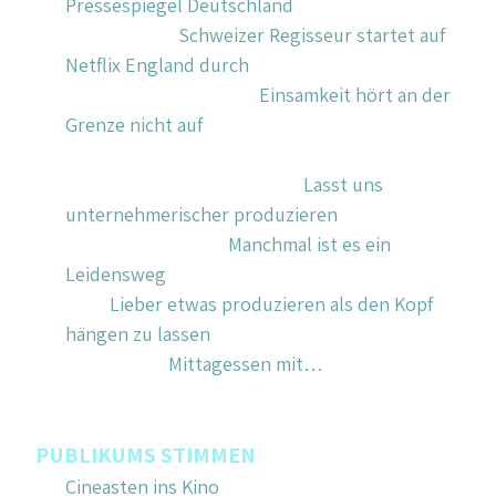
Pressespiegel Deutschland
 (Stand 11. Juli 2023)
Blick People: 
Schweizer Regisseur startet auf 
Netflix England durch
 (Patricia Boder, 2.11.2022)
Zumiker Zolliker Bote: 
Einsamkeit hört an der 
Grenze nicht auf
 (Birgit Müller-Schlieper, 
17.9.2021)
Tages Anzeiger Beilage ZFF: 
Lasst uns 
unternehmerischer produzieren
 (18.9.2021)
Zürichsee Zeitung: 
Manchmal ist es ein 
Leidensweg
 (Nicola Ryser, 9.4.2021)
NZZ: 
Lieber etwas produzieren als den Kopf 
hängen zu lassen
 (Urs Bühler, 4.8.2020)
Weltwoche: 
Mittagessen mit…
 (Benjamin 
Bögli, 17.9.2021)
PUBLIKUMS STIMMEN
Cineasten ins Kino