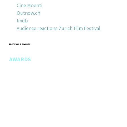
Cine Moenti
Outnow.ch
Imdb
Audience reactions Zurich Film Festival
FESTIVALS & AWARDS
AWARDS
Fünf Seen Filmfestival München: Publikumspreis
Ferrara Film Festival: Best Feature Film
Bucharest Film Awards: Best Picture, Best 
Script, Best Actress, Best Director
Wales International Film Festival: Best Actress
Ramsgate International Film Festival: Best 
Actress
TIETÊ INTERNATIONAL FILM AWARDS (finalist)