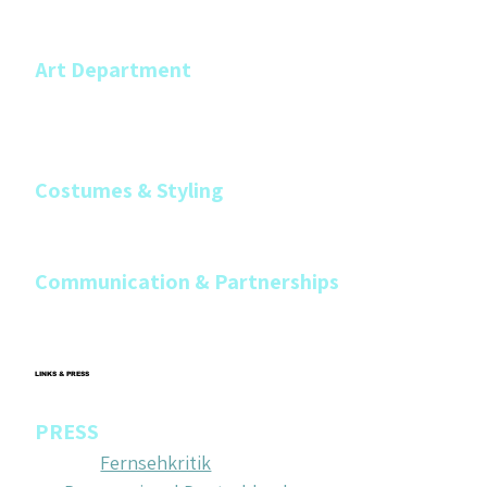
Dean Valentine
Art Department
Julia Morf
Katie South
Costumes & Styling
Laura Moser
Communication & Partnerships
Caterina Meyrat
LINKS & PRESS
PRESS
SRF 
Fernsehkritik
 (Februar 2024)