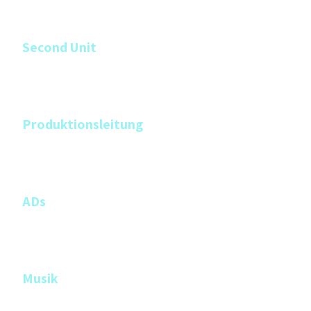
Brian D. Goff
Second Unit
Tim Lüdin
Thomas Brügger
Produktionsleitung
Caterina Meyrat (CH)
Jennifer Lane (UK)
ADs
Janos Menberg
Thomas Kaufmann
Musik
Dan Baboulene