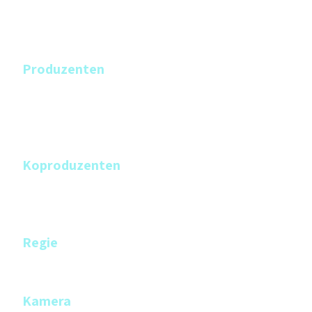
Klara Kallis
Philippe Weibel
Produzenten
Philippe Weibel
Jennifer Lane
Cornel Mösli
Koproduzenten
Nadja von Ah (Preproduction)
Marco Circelli
Regie
Philippe Weibel
Kamera